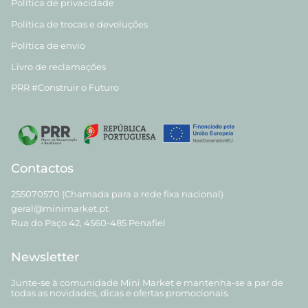
Política de privacidade
Política de trocas e devoluções
Política de envio
Livro de reclamações
PRR #Construir o Futuro
Contactos
255070570 (Chamada para a rede fixa nacional)
geral@minimarket.pt
Rua do Paço 42, 4560-485 Penafiel
Newsletter
Junte-se à comunidade Mini Market e mantenha-se a par de
todas as novidades, dicas e ofertas promocionais.