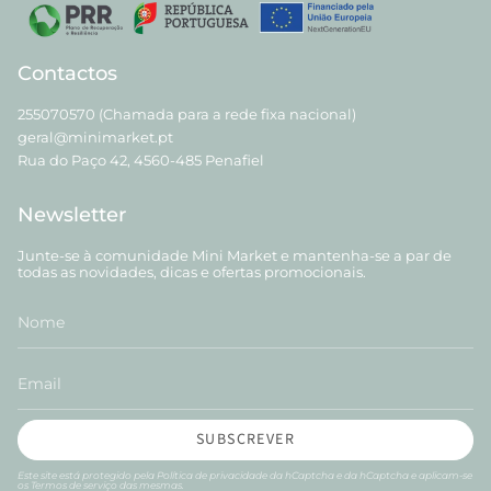
Contactos
255070570 (Chamada para a rede fixa nacional)
geral@minimarket.pt
Rua do Paço 42, 4560-485 Penafiel
Newsletter
Junte-se à comunidade Mini Market e mantenha-se a par de
todas as novidades, dicas e ofertas promocionais.
SUBSCREVER
Este site está protegido pela
Política de privacidade
da hCaptcha e da hCaptcha e aplicam-se
os
Termos de serviço
das mesmas.