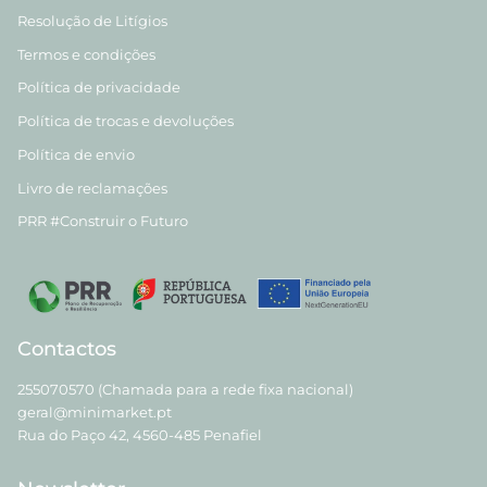
Resolução de Litígios
Termos e condições
Política de privacidade
Política de trocas e devoluções
Política de envio
Livro de reclamações
PRR #Construir o Futuro
Contactos
255070570 (Chamada para a rede fixa nacional)
geral@minimarket.pt
Rua do Paço 42, 4560-485 Penafiel