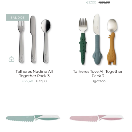
€17,00
€20,00
SALDOS
Talheres Nadine All
Talheres Tove All Together
Together Pack 3
Pack 3
€22,40
€32,00
Esgotado