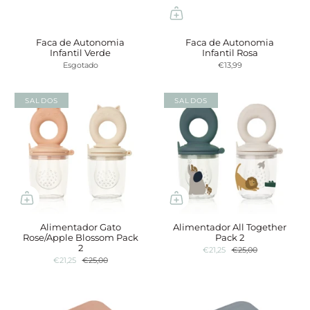
Faca de Autonomia
Faca de Autonomia
Infantil Verde
Infantil Rosa
Esgotado
€13,99
SALDOS
SALDOS
Alimentador Gato
Alimentador All Together
Rose/Apple Blossom Pack
Pack 2
2
€21,25
€25,00
€21,25
€25,00