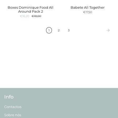
Boxes Dominique Food All
Babete All Together
Around Pack 2
€17,50
€16,20
€18,00
1
2
3
Info
Contactos
Sobre nós