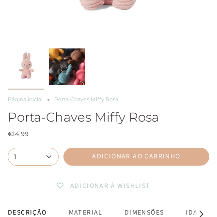
Página Inicial
Porta-Chaves Miffy Rosa
Porta-Chaves Miffy Rosa
€14,99
ADICIONAR AO CARRINHO
1
ADICIONAR À WISHLIST
DESCRIÇÃO
MATERIAL
DIMENSÕES
IDADE R
Ver