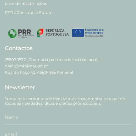
Livro de reclamações
PRR #Construir o Futuro
Contactos
255070570 (Chamada para a rede fixa nacional)
geral@minimarket.pt
Rua do Paço 42, 4560-485 Penafiel
Newsletter
Junte-se à comunidade Mini Market e mantenha-se a par de
todas as novidades, dicas e ofertas promocionais.