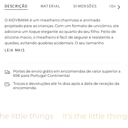
DESCRIÇÃO
MATERIAL
DIMENSÕES
IDADE R
Ver
tudo
O KIDYBANK é um mealheiro charmoso e animado
projetado para as crianças. Com um formato de unicórnio, ele
adiciona um toque elegante ao quarto do seu filho. Feito de
silicone macio, o mealheiro é fácil de segurar e resistente a
quedas, evitando quebras acidentais. O seu tamanho
LEIA MAIS
Portes de envio grátis em encomendas de valor superior a
65€ para Portugal Continental.
Trocas e devoluções até 14 dias após a data de receção da
encomenda.
he little things
it's the little things