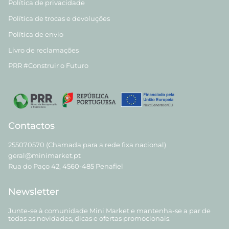
Política de privacidade
Política de trocas e devoluções
Política de envio
Livro de reclamações
PRR #Construir o Futuro
Contactos
255070570 (Chamada para a rede fixa nacional)
geral@minimarket.pt
Rua do Paço 42, 4560-485 Penafiel
Newsletter
Junte-se à comunidade Mini Market e mantenha-se a par de
todas as novidades, dicas e ofertas promocionais.