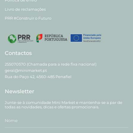
Política de envio
Livro de reclamações
PRR #Construir o Futuro
Contactos
255070570 (Chamada para a rede fixa nacional)
geral@minimarket.pt
Rua do Paço 42, 4560-485 Penafiel
Newsletter
Junte-se à comunidade Mini Market e mantenha-se a par de
todas as novidades, dicas e ofertas promocionais.