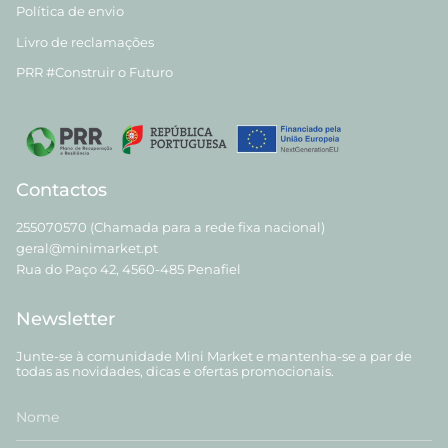
Política de envio
Livro de reclamações
PRR #Construir o Futuro
Contactos
255070570 (Chamada para a rede fixa nacional)
geral@minimarket.pt
Rua do Paço 42, 4560-485 Penafiel
Newsletter
Junte-se à comunidade Mini Market e mantenha-se a par de
todas as novidades, dicas e ofertas promocionais.