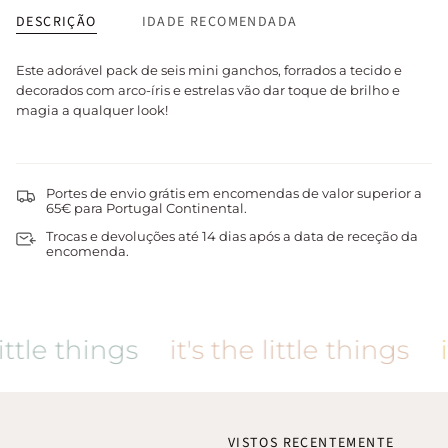
DESCRIÇÃO
IDADE RECOMENDADA
Este adorável pack de seis mini ganchos, forrados a tecido e
decorados com arco-íris e estrelas vão dar toque de brilho e
magia a qualquer look!
Portes de envio grátis em encomendas de valor superior a
65€ para Portugal Continental.
Trocas e devoluções até 14 dias após a data de receção da
encomenda.
ttle things
it's the little things
it
VISTOS RECENTEMENTE