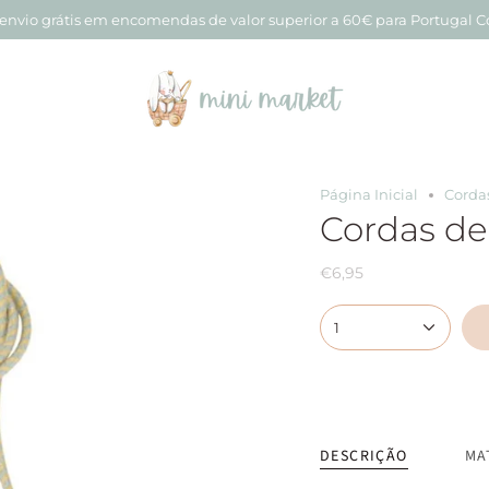
 envio grátis em encomendas de valor superior a 60€ para Portugal C
Página Inicial
Cordas
Cordas de 
€6,95
1
DESCRIÇÃO
MA