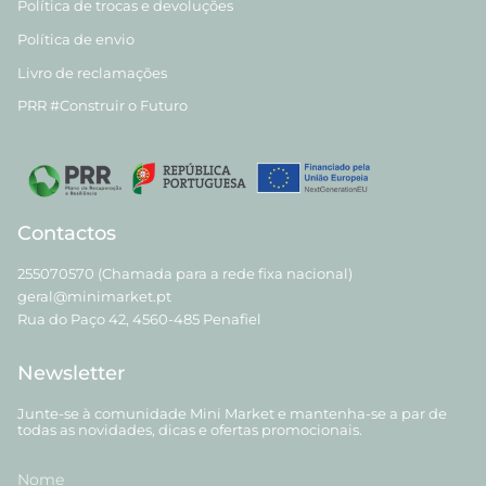
Política de trocas e devoluções
Política de envio
Livro de reclamações
PRR #Construir o Futuro
Contactos
255070570 (Chamada para a rede fixa nacional)
geral@minimarket.pt
Rua do Paço 42, 4560-485 Penafiel
Newsletter
Junte-se à comunidade Mini Market e mantenha-se a par de
todas as novidades, dicas e ofertas promocionais.