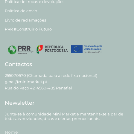
Política de trocas e devoluções
Política de envio
Livro de reclamações
PRR #Construir o Futuro
Contactos
255070570 (Chamada para a rede fixa nacional)
geral@minimarket.pt
Rua do Paço 42, 4560-485 Penafiel
Newsletter
Junte-se à comunidade Mini Market e mantenha-se a par de
todas as novidades, dicas e ofertas promocionais.