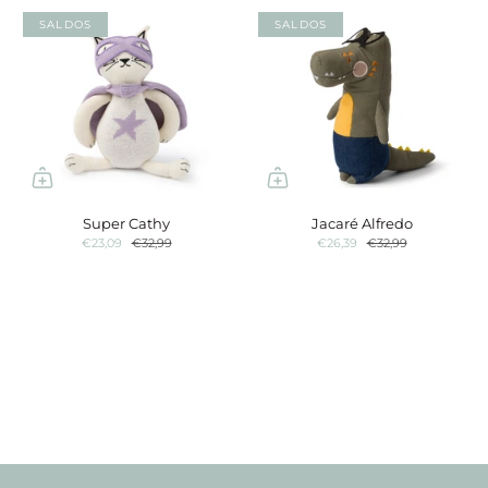
SALDOS
SALDOS
Super Cathy
Jacaré Alfredo
€23,09
€32,99
€26,39
€32,99