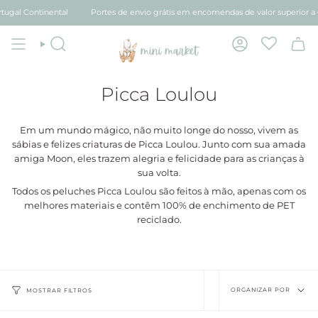
Avançar
ugal Continental
Portes de envio grátis em encomendas de valor superior a 6
para
conteúdo
Pesquisar
Conta
Picca Loulou
Em um mundo mágico, não muito longe do nosso, vivem as
sábias e felizes criaturas de Picca Loulou. Junto com sua amada
amiga Moon, eles trazem alegria e felicidade para as crianças à
sua volta.
Todos os peluches Picca Loulou são feitos à mão, apenas com os
melhores materiais e contêm 100% de enchimento de PET
reciclado.
Organi
ORGANIZAR POR
MOSTRAR FILTROS
por