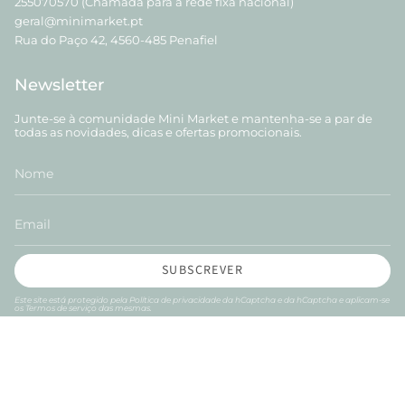
255070570 (Chamada para a rede fixa nacional)
geral@minimarket.pt
Rua do Paço 42, 4560-485 Penafiel
Newsletter
Junte-se à comunidade Mini Market e mantenha-se a par de
todas as novidades, dicas e ofertas promocionais.
SUBSCREVER
Este site está protegido pela
Política de privacidade
da hCaptcha e da hCaptcha e aplicam-se
os
Termos de serviço
das mesmas.
Instagram
Facebook
TikTok
© Mini Market PT 2026
Powered by AUGE Agency