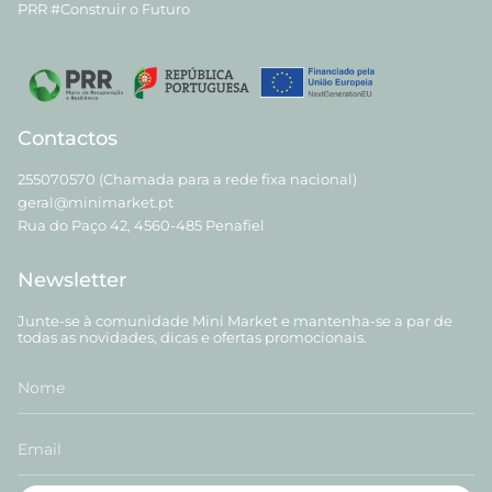
PRR #Construir o Futuro
Contactos
255070570 (Chamada para a rede fixa nacional)
geral@minimarket.pt
Rua do Paço 42, 4560-485 Penafiel
Newsletter
Junte-se à comunidade Mini Market e mantenha-se a par de
todas as novidades, dicas e ofertas promocionais.